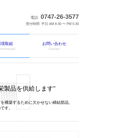
0747-26-3577
電話:
受付時間: 平日 AM 8:30 〜 PM 5:30
環境取組
お問い合わせ
ironmental
Contact
栄製品を供給します
"
ラを構築するために欠かせない締結部品、
のです。
。