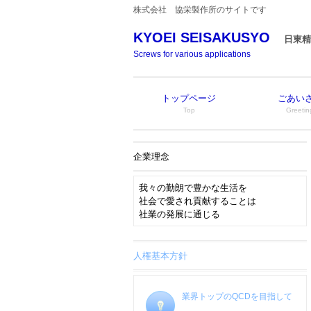
株式会社 協栄製作所のサイトです
KYOEI SEISAKUSYO
日東精
Screws for various applications
トップページ
ごあい
Top
Greetin
企業理念
我々の勤朗で豊かな生活を
社会で愛され貢献することは
社業の発展に通じる
人権基本方針
業界トップのQCDを目指して