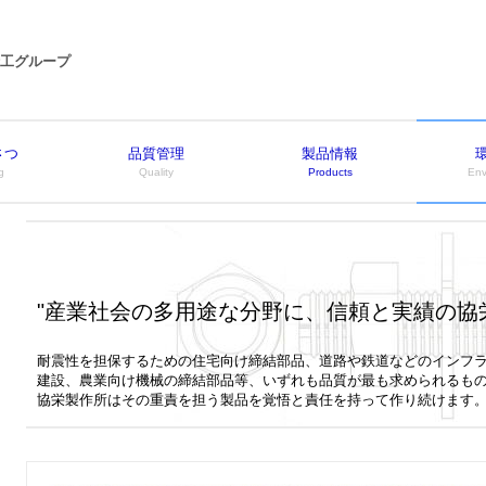
工グループ
さつ
品質管理
製品情報
g
Quality
Products
Env
"
産業社会の多用途な分野に、信頼と実績の協
耐震性を担保するための住宅向け締結部品、道路や鉄道などのインフ
建設、農業向け機械の締結部品等、いずれも品質が最も求められるも
協栄製作所はその重責を担う製品を覚悟と責任を持って作り続けます